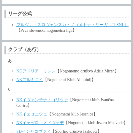
リーグ公式
プルヴァ・スロヴェンスカ・ノゴメトナ・リーガ （1.SNL）
【Prva slovenska nogometna liga】
クラブ（あ行）
あ
NDアドリア・ミレン
【Nogometno društvo Adria Miren】
NKアルミニイ
【Nogometni Klub Aluminij】
い
NKイヴァンチナ・ゴリツァ
【Nogometni klub Ivančna
Gorica】
NKイェセニツェ
【Nogometni klub Jesenice】
NKイェゼロ・メドヴォデ
【Nogometni klub Jezero Medvode】
SDイジャコヴツィ
【Športno društvo Ižakovci】