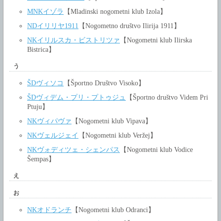
MNKイゾラ
【Mladinski nogometni klub Izola】
NDイリリヤ1911
【Nogometno društvo Ilirija 1911】
NKイリルスカ・ビストリツァ
【Nogometni klub Ilirska
Bistrica】
う
ŠDヴィソコ
【Športno Društvo Visoko】
ŠDヴィデム・プリ・プトゥジュ
【Športno društvo Videm Pri
Ptuju】
NKヴィパヴァ
【Nogometni klub Vipava】
NKヴェルジェイ
【Nogometni klub Veržej】
NKヴォディツェ・シェンパス
【Nogometni klub Vodice
Šempas】
え
お
NKオドランチ
【Nogometni klub Odranci】