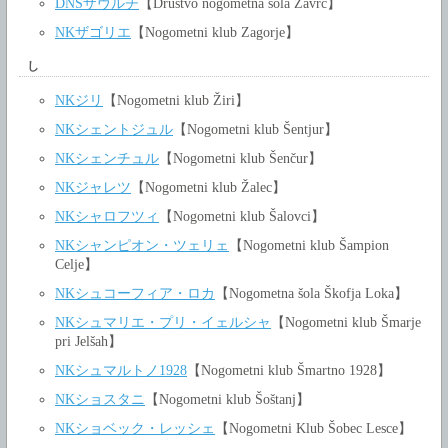
DNŠザヴルチ
【Društvo nogometna šola Zavrč】
NKザゴリエ
【Nogometni klub Zagorje】
し
NKジリ
【Nogometni klub Žiri】
NKシェントジュル
【Nogometni klub Šentjur】
NKシェンチュル
【Nogometni klub Šenčur】
NKジャレツ
【Nogometni klub Žalec】
NKシャロフツィ
【Nogometni klub Šalovci】
NKシャンピオン・ツェリェ
【Nogometni klub Šampion
Celje】
NKシュコーフィア・ロカ
【Nogometna šola Škofja Loka】
NKシュマリエ・プリ・イェルシャ
【Nogometni klub Šmarje
pri Jelšah】
NKシュマルトノ1928
【Nogometni klub Šmartno 1928】
NKショスタニ
【Nogometni klub Šoštanj】
NKショベック・レッシェ
【Nogometni Klub Šobec Lesce】