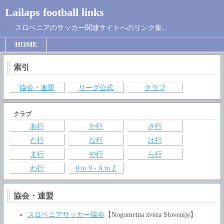
Lailaps football links
スロベニアのサッカー関連サイトへのリンク集。
HOME
索引
協会・連盟
リーグ公式
クラブ
クラブ
あ行
か行
さ行
た行
な行
は行
ま行
や行
ら行
わ行
0 to 9 - A to Z
協会・連盟
スロベニアサッカー協会
【Nogometna zveza Slovenije】