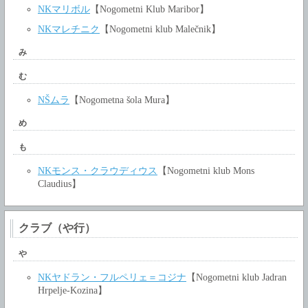
NKマリボル
【Nogometni Klub Maribor】
NKマレチニク
【Nogometni klub Malečnik】
み
む
NŠムラ
【Nogometna šola Mura】
め
も
NKモンス・クラウディウス
【Nogometni klub Mons
Claudius】
クラブ（や行）
や
NKヤドラン・フルペリェ＝コジナ
【Nogometni klub Jadran
Hrpelje-Kozina】