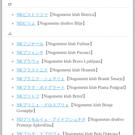
ひ
NKビストリツァ
【Nogometni klub Bistrica】
NDビリェ
【Nogometno društvo Bilje】
ふ
NKフジナール
【Nogometni klub Fužinar】
NKプツォンチ
【Nogometni klub Puconci】
NKブラヴォ
【Nogometni klub Bravo Ljubljana】
NKフラストニク
【Nogometni klub Hrastnik】
NKブラニク・シュマリェ
【Nogometni klub Branik Šmarje】
NKプラマ・ポドグラード
【Nogometni klub Plama Podgrad】
NKブリトフ
【Nogometni klub Britof】
NKブリニェ・グロスプリェ
【Nogometni klub Brinje
Grosuplje】
NDプリモルイェ・アイドフシュチナ
【Nogometno društvo
Primorje Ajdovščina】
NKブルダ・ドブロヴォ
【Nogometni klub Brda Dobrovo】