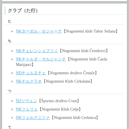
クラブ（た行）
た
NKターボル・セジャーナ
【Nogometni klub Tabor Sežana】
ち
NKチェレンショフツィ
【Nogometni klub Črenšovci】
NKチャルダ・マルジャンチ
【Nogometni klub Čarda
Martjanci】
NDチュルヌチェ
【Nogometno društvo Črnuče】
NKチルクラネ
【Nogometni Klub Cirkulane】
つ
ŠDツヴェン
【Športno društvo Cven】
NKツェリェ
【Nogometni Klub Celje】
NKツェルクニツァ
【Nogometni klub Cerknica】
て