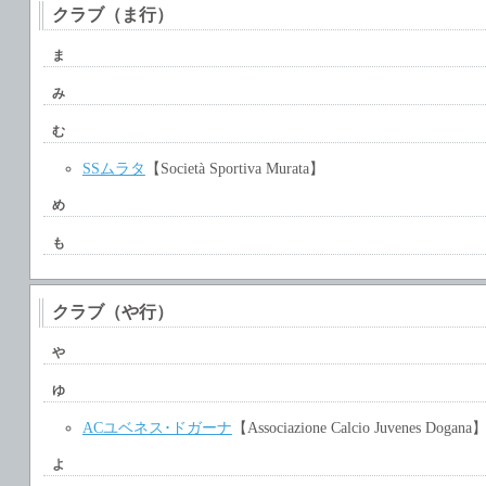
クラブ（ま行）
ま
み
む
SSムラタ
【Società Sportiva Murata】
め
も
クラブ（や行）
や
ゆ
ACユベネス･ドガーナ
【Associazione Calcio Juvenes Dogana
よ