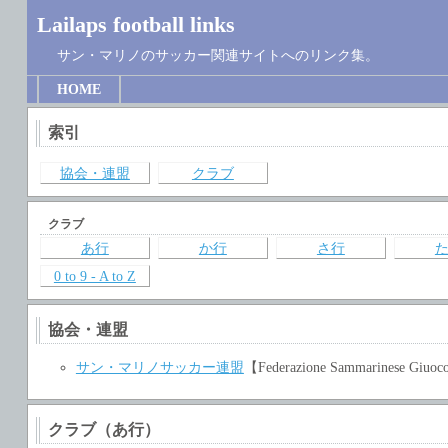
Lailaps football links
サン・マリノのサッカー関連サイトへのリンク集。
HOME
索引
協会・連盟
クラブ
クラブ
あ行
か行
さ行
0 to 9 - A to Z
協会・連盟
サン・マリノサッカー連盟
【Federazione Sammarinese Giuoc
クラブ（あ行）