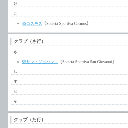
け
こ
SSコスモス
【Società Sportiva Cosmos】
クラブ（さ行）
さ
SSサン・ジョバンニ
【Società Sportiva San Giovanni】
し
す
せ
そ
クラブ（た行）