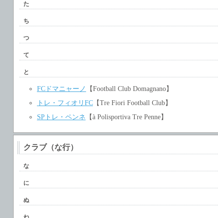
た
ち
つ
て
と
FCドマニャーノ
【Football Club Domagnano】
トレ・フィオリFC
【Tre Fiori Football Club】
SPトレ・ペンネ
【à Polisportiva Tre Penne】
クラブ（な行）
な
に
ぬ
ね