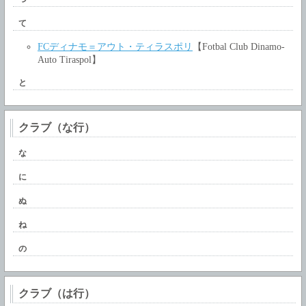
て
FCディナモ＝アウト・ティラスポリ
【Fotbal Club Dinamo-
Auto Tiraspol】
と
クラブ（な行）
な
に
ぬ
ね
の
クラブ（は行）