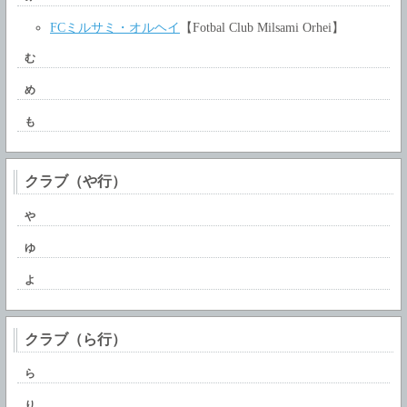
FCミルサミ・オルヘイ
【Fotbal Club Milsami Orhei】
む
め
も
クラブ（や行）
や
ゆ
よ
クラブ（ら行）
ら
り