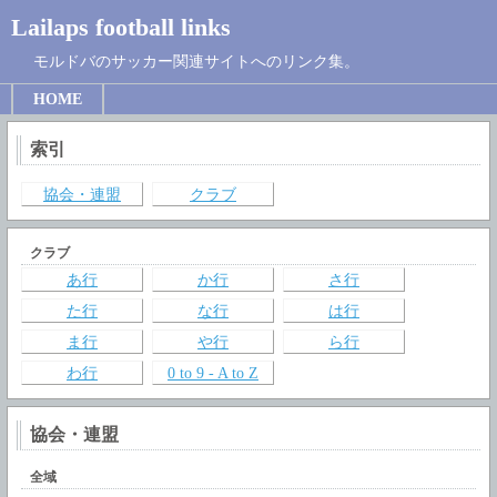
Lailaps football links
モルドバのサッカー関連サイトへのリンク集。
HOME
索引
協会・連盟
クラブ
クラブ
あ行
か行
さ行
た行
な行
は行
ま行
や行
ら行
わ行
0 to 9 - A to Z
協会・連盟
全域