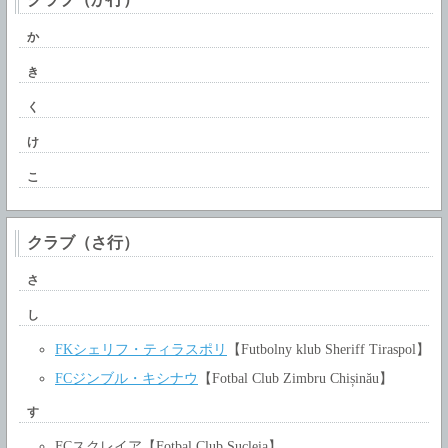
か
き
く
け
こ
クラブ（さ行）
さ
し
FKシェリフ・ティラスポリ
【Futbolny klub Sheriff Tiraspol】
FCジンブル・キシナウ
【Fotbal Club Zimbru Chișinău】
す
FCスクレイア【Fotbal Club Sucleia】