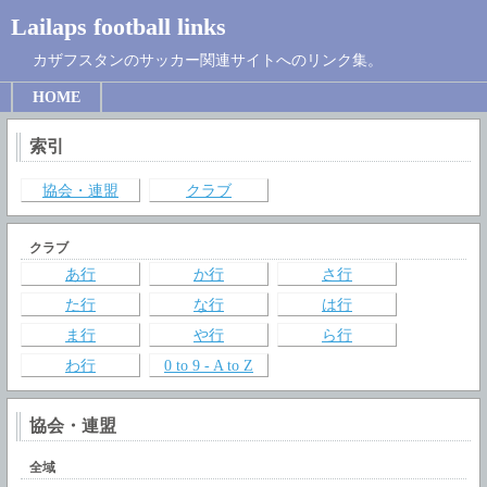
Lailaps football links
カザフスタンのサッカー関連サイトへのリンク集。
HOME
索引
協会・連盟
クラブ
クラブ
あ行
か行
さ行
た行
な行
は行
ま行
や行
ら行
わ行
0 to 9 - A to Z
協会・連盟
全域