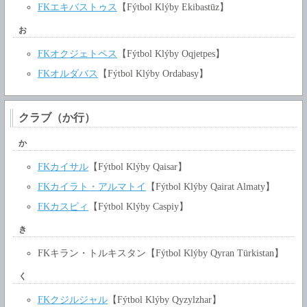
FKエキバストゥス
【Fýtbol Klýby Ekibastūz】
お
FKオクジェトペス
【Fýtbol Klýby Oqjetpes】
FKオルダバス
【Fýtbol Klýby Ordabasy】
クラブ（か行）
か
FKカイサル
【Fýtbol Klýby Qaisar】
FKカイラト・アルマトイ
【Fýtbol Klýby Qairat Almaty】
FKカスピィ
【Fýtbol Klýby Caspiy】
き
FKキラン・トルキスタン【Fýtbol Klýby Qyran Türkistan】
く
FKクジルジャル
【Fýtbol Klýby Qyzylzhar】