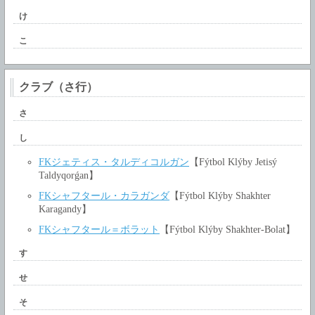
け
こ
クラブ（さ行）
さ
し
FKジェティス・タルディコルガン
【Fýtbol Klýby Jetisý
Taldyqorǵan】
FKシャフタール・カラガンダ
【Fýtbol Klýby Shakhter
Karagandy】
FKシャフタール＝ボラット
【Fýtbol Klýby Shakhter-Bolat】
す
せ
そ