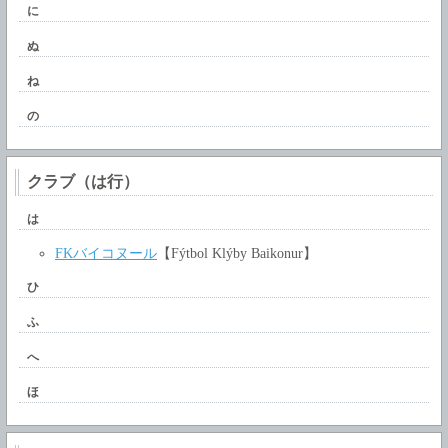
に
ぬ
ね
の
クラブ（は行）
は
FKバイコヌール
【Fýtbol Klýby Baikonur】
ひ
ふ
へ
ほ