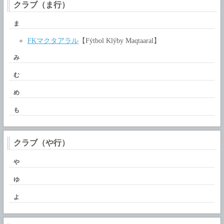
クラブ（ま行）
ま
FKマクタアラル
【Fýtbol Klýby Maqtaaral】
み
む
め
も
クラブ（や行）
や
ゆ
よ