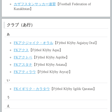
カザフスタンサッカー連盟
【Football Federation of
Kazakhstan】
クラブ（あ行）
あ
FKアクジャイク・オラル
【Fýtbol Klýby Aqjaiyq Oral】
FKアクス
【Fýtbol Klýby Aqsu】
FKアクトベ
【Fýtbol Klýby Aqtóbe】
FKアスタナ
【Fýtbol Klýby Astana】
FKアティラウ
【Fýtbol Klýby Atyraý】
い
FKイギリク・カラタウ
【Fýtbol Klýby Igilik Qaratau】
う
え