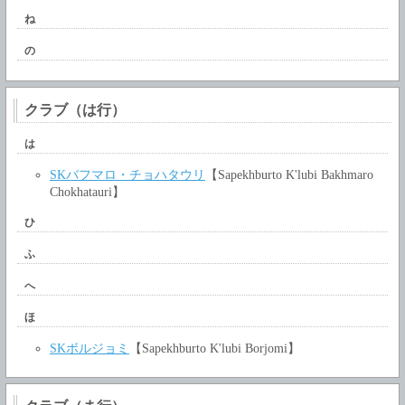
ね
の
クラブ（は行）
は
SKバフマロ・チョハタウリ
【Sapekhburto K'lubi Bakhmaro
Chokhatauri】
ひ
ふ
へ
ほ
SKボルジョミ
【Sapekhburto K'lubi Borjomi】