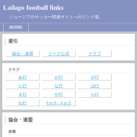
Lailaps football links
ジョージアのサッカー関連サイトへのリンク集。
HOME
索引
協会・連盟
リーグ公式
クラブ
クラブ
あ行
か行
さ行
た行
な行
は行
ま行
や行
ら行
わ行
0 to 9 - A to Z
協会・連盟
全域