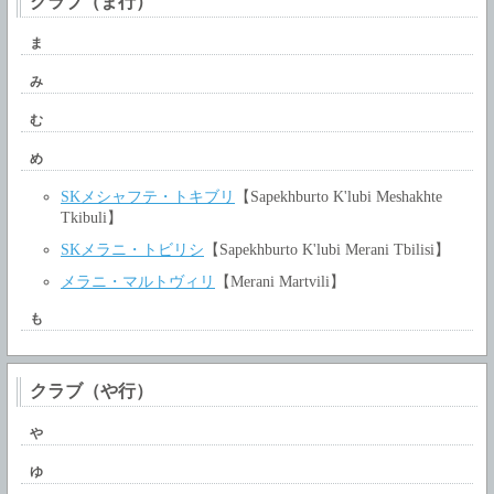
クラブ（ま行）
ま
み
む
め
SKメシャフテ・トキブリ
【Sapekhburto K'lubi Meshakhte
Tkibuli】
SKメラニ・トビリシ
【Sapekhburto K'lubi Merani Tbilisi】
メラニ・マルトヴィリ
【Merani Martvili】
も
クラブ（や行）
や
ゆ