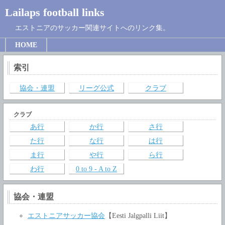
Lailaps football links
エストニアのサッカー関連サイトへのリンク集。
HOME
索引
協会・連盟
リーグ公式
クラブ
クラブ
あ行
か行
さ行
た行
な行
は行
ま行
や行
ら行
わ行
0 to 9 - A to Z
協会・連盟
エストニアサッカー協会
【Eesti Jalgpalli Liit】