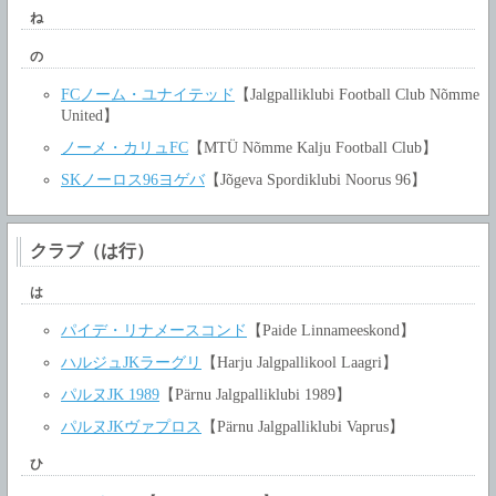
ね
の
FCノーム・ユナイテッド
【Jalgpalliklubi Football Club Nõmme
United】
ノーメ・カリュFC
【MTÜ Nõmme Kalju Football Club】
SKノーロス96ヨゲバ
【Jõgeva Spordiklubi Noorus 96】
クラブ（は行）
は
パイデ・リナメースコンド
【Paide Linnameeskond】
ハルジュJKラーグリ
【Harju Jalgpallikool Laagri】
パルヌJK 1989
【Pärnu Jalgpalliklubi 1989】
パルヌJKヴァプロス
【Pärnu Jalgpalliklubi Vaprus】
ひ