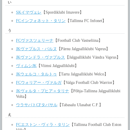
い
SKイマヴェレ
【Spordiklubi Imavere】
FCインフォネット・タリン
【Tallinna FC Infonet】
う
FCヴァスツェリーナ
【Football Club Vastseliina】
JKヴァプルス・パルヌ
【Pärnu Jalgpalliklubi Vaprus】
JKヴァンドラ・ヴァプルス
【Jalgpalliklubi Vändra Vaprus】
ヴィムシJK
【Viimsi Jalgpalliklubi】
JKウェルコ・タルトゥ
【Tartu Jalgpalliklubi Welco】
FCウォリアー・ヴァルガ
【Valga Football Club Warrior】
JKヴォルタ・プヒア＝タリナ
【Põhja-Tallinna Jalgpalliklubi
Volta】
ウラサバトCFタバサル
【Tabasalu Ulasabat C.F.】
え
FCエストン・ヴィラ・タリン
【Tallinna Football Club Eston