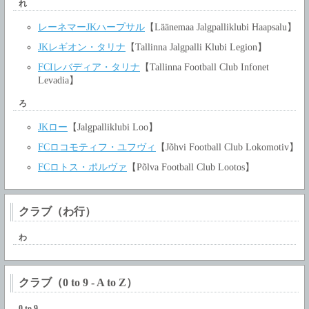
れ
レーネマーJKハープサル
【Läänemaa Jalgpalliklubi Haapsalu】
JKレギオン・タリナ
【Tallinna Jalgpalli Klubi Legion】
FCIレバディア・タリナ
【Tallinna Football Club Infonet
Levadia】
ろ
JKロー
【Jalgpalliklubi Loo】
FCロコモティフ・ユフヴィ
【Jõhvi Football Club Lokomotiv】
FCロトス・ポルヴァ
【Põlva Football Club Lootos】
クラブ（わ行）
わ
クラブ（0 to 9 - A to Z）
0 to 9