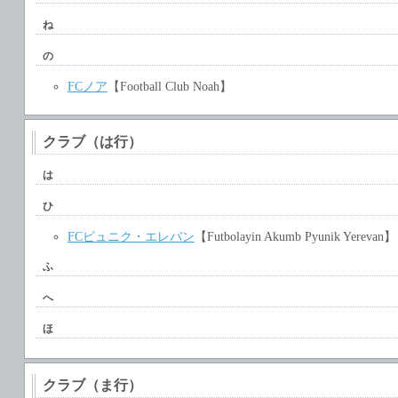
ね
の
FCノア
【Football Club Noah】
クラブ（は行）
は
ひ
FCピュニク・エレバン
【Futbolayin Akumb Pyunik Yerevan】
ふ
へ
ほ
クラブ（ま行）