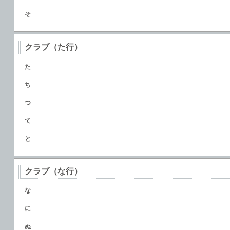
そ
クラブ（た行）
た
ち
つ
て
と
クラブ（な行）
な
に
ぬ