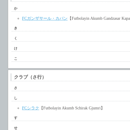
か
FCガンザサール・カパン
【Futbolayin Akumb Gandzasar Ka
き
く
け
こ
クラブ（さ行）
さ
し
FCシラク
【Futbolayin Akumb Schirak Gjumri】
す
せ