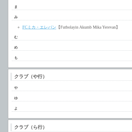
ま
み
FCミカ・エレバン
【Futbolayin Akumb Mika Yerevan】
む
め
も
クラブ（や行）
や
ゆ
よ
クラブ（ら行）