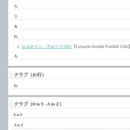
ら
り
る
れ
レルナイン・アルツァフFC
【Lernayin Artsakh Football Clu
ろ
クラブ（わ行）
わ
クラブ（0 to 9 - A to Z）
0 to 9
A to Z