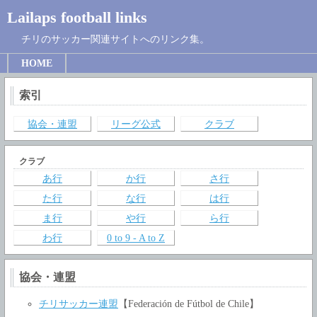
Lailaps football links
チリのサッカー関連サイトへのリンク集。
HOME
索引
協会・連盟
リーグ公式
クラブ
クラブ
あ行
か行
さ行
た行
な行
は行
ま行
や行
ら行
わ行
0 to 9 - A to Z
協会・連盟
チリサッカー連盟
【Federación de Fútbol de Chile】