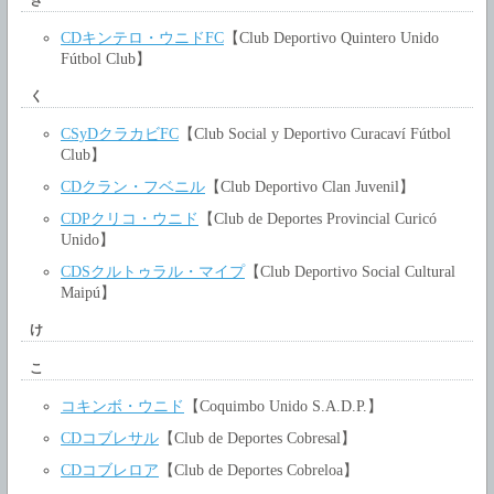
CDキンテロ・ウニドFC
【Club Deportivo Quintero Unido
Fútbol Club】
く
CSyDクラカビFC
【Club Social y Deportivo Curacaví Fútbol
Club】
CDクラン・フベニル
【Club Deportivo Clan Juvenil】
CDPクリコ・ウニド
【Club de Deportes Provincial Curicó
Unido】
CDSクルトゥラル・マイプ
【Club Deportivo Social Cultural
Maipú】
け
こ
コキンボ・ウニド
【Coquimbo Unido S.A.D.P.】
CDコブレサル
【Club de Deportes Cobresal】
CDコブレロア
【Club de Deportes Cobreloa】